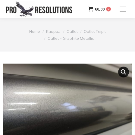
€
0,00
0
You are here:
Home
Kauppa
Outlet
Outlet Teipit
Outlet – Graphite Metallic