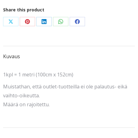
Share this product
Share
Share
Share
Share
Share
on
on
on
on
on
X
Pinterest
LinkedIn
WhatsApp
Facebook
Kuvaus
1kpl = 1 metri (100cm x 152cm)
Muistathan, että outlet-tuotteilla ei ole palautus- eikä
vaihto-oikeutta.
Määrä on rajoitettu.