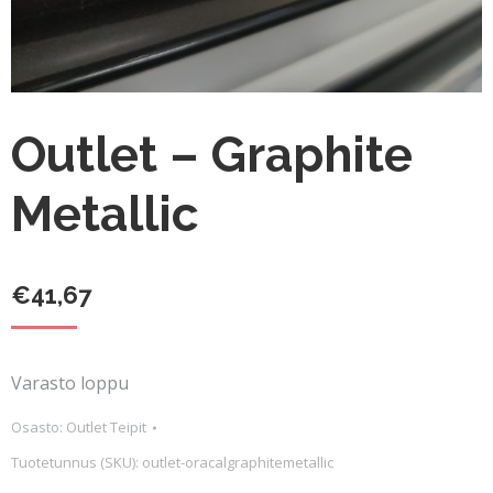
Outlet – Graphite
Metallic
€
41,67
Varasto loppu
Osasto:
Outlet Teipit
Tuotetunnus (SKU):
outlet-oracalgraphitemetallic