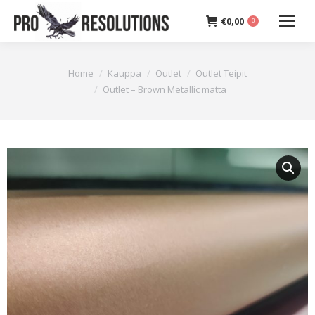
€
0,00
0
You are here:
Home
Kauppa
Outlet
Outlet Teipit
Outlet – Brown Metallic matta