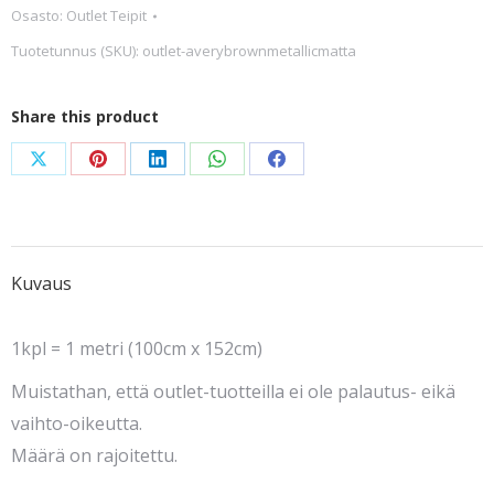
Osasto:
Outlet Teipit
Metallic
Tuotetunnus (SKU):
outlet-averybrownmetallicmatta
matta
määrä
Share this product
Share
Share
Share
Share
Share
on
on
on
on
on
X
Pinterest
LinkedIn
WhatsApp
Facebook
Kuvaus
1kpl = 1 metri (100cm x 152cm)
Muistathan, että outlet-tuotteilla ei ole palautus- eikä
vaihto-oikeutta.
Määrä on rajoitettu.