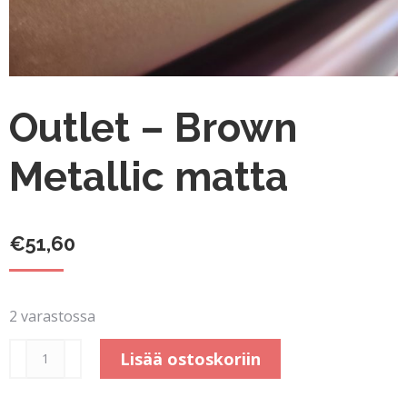
Outlet – Brown
Metallic matta
€
51,60
2 varastossa
Outlet
Lisää ostoskoriin
-
Brown