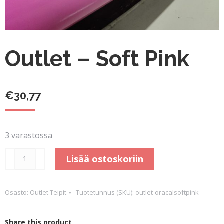
Outlet – Soft Pink
€
30,77
3 varastossa
Outlet
Lisää ostoskoriin
-
Soft
Osasto:
Outlet Teipit
Tuotetunnus (SKU):
outlet-oracalsoftpink
Pink
määrä
Share this product