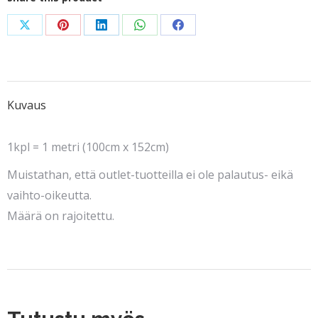
Share
Share
Share
Share
Share
on
on
on
on
on
X
Pinterest
LinkedIn
WhatsApp
Facebook
Kuvaus
1kpl = 1 metri (100cm x 152cm)
Muistathan, että outlet-tuotteilla ei ole palautus- eikä
vaihto-oikeutta.
Määrä on rajoitettu.