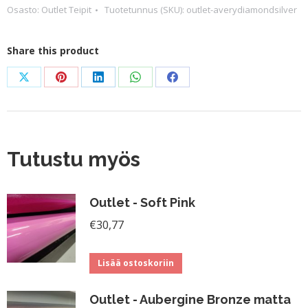
Osasto:
Outlet Teipit
Tuotetunnus (SKU):
outlet-averydiamondsilver
Silver
määrä
Share this product
Share
Share
Share
Share
Share
on
on
on
on
on
X
Pinterest
LinkedIn
WhatsApp
Facebook
Tutustu myös
Outlet - Soft Pink
€
30,77
Lisää ostoskoriin
Outlet - Aubergine Bronze matta