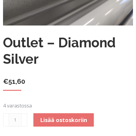
Outlet – Diamond
Silver
€
51,60
4 varastossa
Outlet
Lisää ostoskoriin
-
Diamond