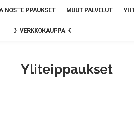
AINOSTEIPPAUKSET
MUUT PALVELUT
YH
》VERKKOKAUPPA《
Yliteippaukset