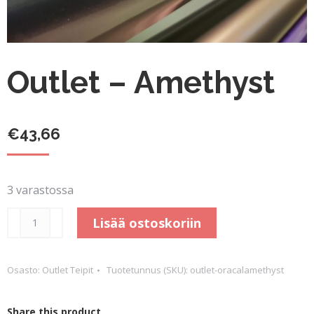
Outlet – Amethyst
€
43,66
3 varastossa
Outlet
Lisää ostoskoriin
-
Amethyst
Osasto:
Outlet Teipit
Tuotetunnus (SKU):
outlet-oracalamethyst
määrä
Share this product