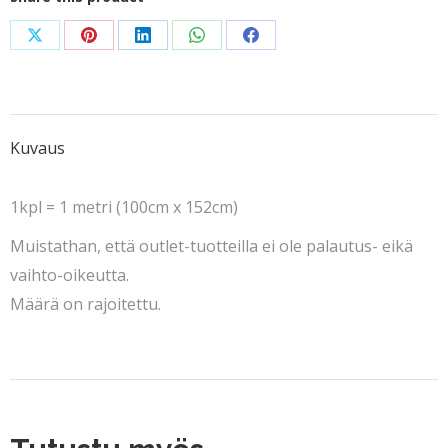
Share
Share
Share
Share
Share
on
on
on
on
on
X
Pinterest
LinkedIn
WhatsApp
Facebook
Kuvaus
1kpl = 1 metri (100cm x 152cm)
Muistathan, että outlet-tuotteilla ei ole palautus- eikä
vaihto-oikeutta.
Määrä on rajoitettu.