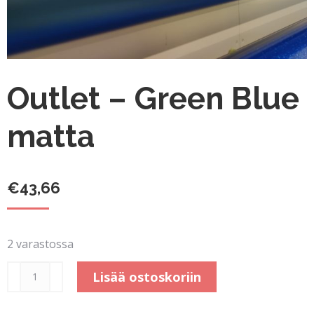
Outlet – Green Blue
matta
€
43,66
2 varastossa
Outlet
Lisää ostoskoriin
-
Green