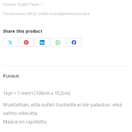
Osasto:
Outlet Teipit
Blue
Tuotetunnus (SKU):
outlet-oracalgreenbluematta
matta
määrä
Share this product
Share
Share
Share
Share
Share
on
on
on
on
on
X
Pinterest
LinkedIn
WhatsApp
Facebook
Kuvaus
1kpl = 1 metri (100cm x 152cm)
Muistathan, että outlet-tuotteilla ei ole palautus- eikä
vaihto-oikeutta.
Määrä on rajoitettu.