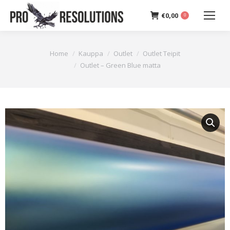
€
0,00
0
You are here:
Home
Kauppa
Outlet
Outlet Teipit
Outlet – Green Blue matta