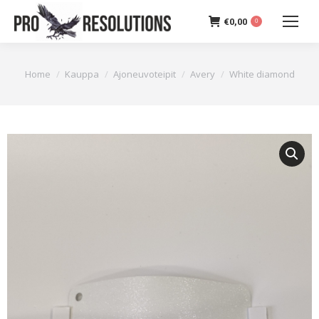
€
0,00
0
You are here:
Home
Kauppa
Ajoneuvoteipit
Avery
White diamond