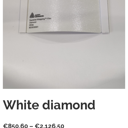
White diamond
Hintaluokka:
€
850,60
–
€
2.126,50