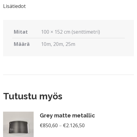
Lisätiedot
Mitat
100 × 152 cm (senttimetri)
Määrä
10m, 20m, 25m
Tutustu myös
Grey matte metallic
Hintaluokka:
€
850,60
–
€
2.126,50
€850,60