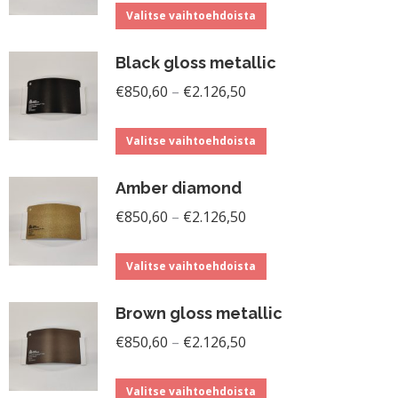
Tällä
-
Valitse vaihtoehdoista
tuotteella
€2.126,50
Black gloss metallic
on
Hintaluokka:
useampi
€
850,60
–
€
2.126,50
€850,60
muunnelma.
Tällä
-
Voit
Valitse vaihtoehdoista
tuotteella
€2.126,50
tehdä
Amber diamond
on
valinnat
Hintaluokka:
useampi
€
850,60
–
€
2.126,50
tuotteen
€850,60
muunnelma.
sivulla.
Tällä
-
Voit
Valitse vaihtoehdoista
tuotteella
€2.126,50
tehdä
Brown gloss metallic
on
valinnat
Hintaluokka:
useampi
€
850,60
–
€
2.126,50
tuotteen
€850,60
muunnelma.
sivulla.
Tällä
-
Voit
Valitse vaihtoehdoista