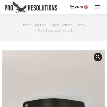
€
0,00
0
You are here:
Home
Kauppa
Ajoneuvoteipit
Avery
Dark Basalt satin metallic