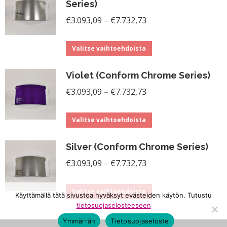
Series)
useampi
tuotteen
Hintaluokka:
€
3.093,09
–
€
7.732,73
muunnelma.
sivulla.
€3.093,09
Voit
Tällä
-
Valitse vaihtoehdoista
tehdä
tuotteella
€7.732,73
valinnat
Violet (Conform Chrome Series)
on
tuotteen
Hintaluokka:
useampi
€
3.093,09
–
€
7.732,73
sivulla.
€3.093,09
muunnelma.
Tällä
-
Voit
Valitse vaihtoehdoista
tuotteella
€7.732,73
tehdä
Silver (Conform Chrome Series)
on
valinnat
Hintaluokka:
useampi
€
3.093,09
–
€
7.732,73
tuotteen
€3.093,09
muunnelma.
sivulla.
Tällä
-
Voit
Valitse vaihtoehdoista
Käyttämällä tätä sivustoa hyväksyt evästeiden käytön. Tutustu
tuotteella
€7.732,73
tehdä
tietosuojaselosteeseen
on
valinnat
Ymmärrän
Tietosuojaseloste