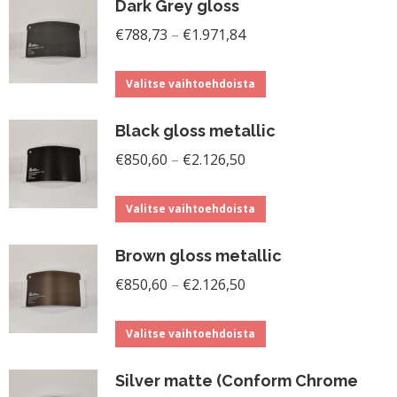
Dark Grey gloss
Hintaluokka:
€
788,73
–
€
1.971,84
€788,73
Tällä
-
Valitse vaihtoehdoista
tuotteella
€1.971,84
Black gloss metallic
on
Hintaluokka:
useampi
€
850,60
–
€
2.126,50
€850,60
muunnelma.
Tällä
-
Voit
Valitse vaihtoehdoista
tuotteella
€2.126,50
tehdä
Brown gloss metallic
on
valinnat
Hintaluokka:
useampi
€
850,60
–
€
2.126,50
tuotteen
€850,60
muunnelma.
sivulla.
Tällä
-
Voit
Valitse vaihtoehdoista
tuotteella
€2.126,50
tehdä
Silver matte (Conform Chrome
on
valinnat