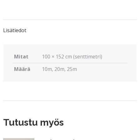
on
on
on
on
on
X
Pinterest
LinkedIn
WhatsApp
Facebook
Lisätiedot
Mitat
100 × 152 cm (senttimetri)
Määrä
10m, 20m, 25m
Tutustu myös