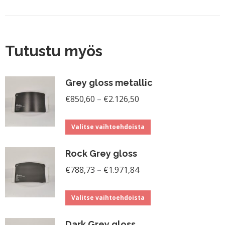
Tutustu myös
Grey gloss metallic
Hintaluokka:
€
850,60
–
€
2.126,50
€850,60
Tällä
-
Valitse vaihtoehdoista
tuotteella
€2.126,50
Rock Grey gloss
on
Hintaluokka:
useampi
€
788,73
–
€
1.971,84
€788,73
muunnelma.
Tällä
-
Voit
Valitse vaihtoehdoista
tuotteella
€1.971,84
tehdä
Dark Grey gloss