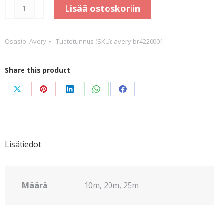
Passion
Lisää ostoskoriin
Red
gloss
Osasto:
Avery
Tuotetunnus (SKU):
avery-br4220001
metallic
määrä
Share this product
Share
Share
Share
Share
Share
on
on
on
on
on
X
Pinterest
LinkedIn
WhatsApp
Facebook
Lisätiedot
Määrä
10m, 20m, 25m