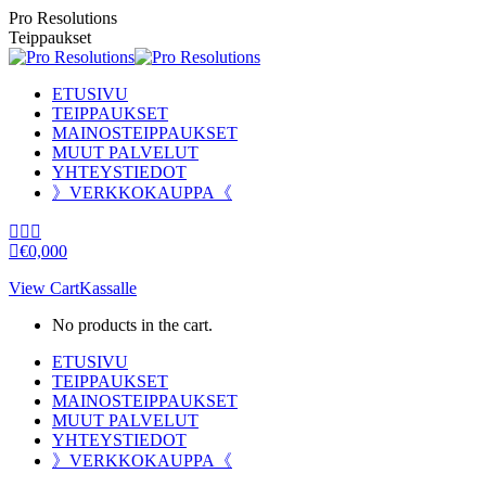
Skip
Pro Resolutions
to
Teippaukset
content
ETUSIVU
TEIPPAUKSET
MAINOSTEIPPAUKSET
MUUT PALVELUT
YHTEYSTIEDOT
》VERKKOKAUPPA《
Facebook
Instagram
YouTube
page
page
page
€
0,00
0
opens
opens
opens
View Cart
Kassalle
in
in
in
new
new
new
No products in the cart.
window
window
window
ETUSIVU
TEIPPAUKSET
MAINOSTEIPPAUKSET
MUUT PALVELUT
YHTEYSTIEDOT
》VERKKOKAUPPA《