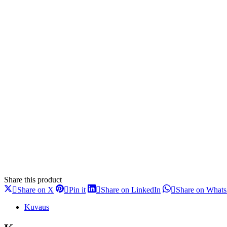
Share this product
Share
Share
Share
Share on X
Pin it
Share on LinkedIn
Share on What
on
on
on
X
Pinterest
LinkedIn
Kuvaus