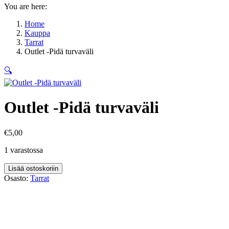
You are here:
Home
Kauppa
Tarrat
Outlet -Pidä turvaväli
🔍
Outlet -Pidä turvaväli
€
5,00
1 varastossa
Outlet
Lisää ostoskoriin
-
Osasto:
Tarrat
Pidä
turvaväli
määrä