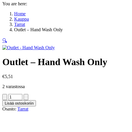
You are here:
Home
Kauppa
Tarrat
Outlet – Hand Wash Only
🔍
Outlet – Hand Wash Only
€
5,51
2 varastossa
Outlet
-
Lisää ostoskoriin
Hand
Osasto:
Tarrat
Wash
Only
määrä