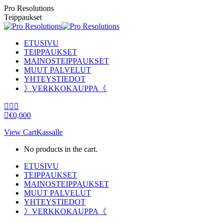
Skip
Pro Resolutions
to
Teippaukset
content
ETUSIVU
TEIPPAUKSET
MAINOSTEIPPAUKSET
MUUT PALVELUT
YHTEYSTIEDOT
》VERKKOKAUPPA《
Facebook
Instagram
YouTube
page
page
page
€
0,00
0
opens
opens
opens
View Cart
Kassalle
in
in
in
new
new
new
No products in the cart.
window
window
window
ETUSIVU
TEIPPAUKSET
MAINOSTEIPPAUKSET
MUUT PALVELUT
YHTEYSTIEDOT
》VERKKOKAUPPA《