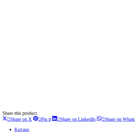
Share this product
Share
Share
Share
Share on X
Pin it
Share on LinkedIn
Share on What
on
on
on
X
Pinterest
LinkedIn
Kuvaus