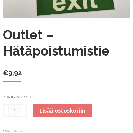
Outlet –
Hätäpoistumistie
€
9,92
2 varastossa
Outlet
Lisää ostoskoriin
-
Hätäpoistumistie
Osasto:
Tarrat