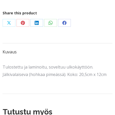
määrä
Share this product
Share
Share
Share
Share
Share
on
on
on
on
on
X
Pinterest
LinkedIn
WhatsApp
Facebook
Kuvaus
Tulostettu ja laminoitu, soveltuu ulkokäyttöön.
Jälkivalaiseva (hohkaa pimeässä). Koko: 20,5cm x 12cm
Tutustu myös