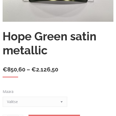
Hope Green satin
metallic
Hintaluokka:
€
850,60
–
€
2.126,50
€850,60
-
Määrä
€2.126,50