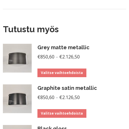
Tutustu myös
Grey matte metallic
Hintaluokka:
€
850,60
–
€
2.126,50
€850,60
Tällä
-
Valitse vaihtoehdoista
tuotteella
€2.126,50
Graphite satin metallic
on
Hintaluokka:
useampi
€
850,60
–
€
2.126,50
€850,60
muunnelma.
Tällä
-
Voit
Valitse vaihtoehdoista
tuotteella
€2.126,50
tehdä
Black gloss