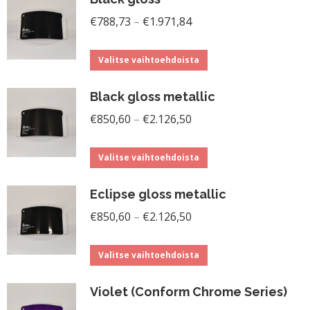
on
valinnat
Hintaluokka:
useampi
€
788,73
–
€
1.971,84
tuotteen
€788,73
muunnelma.
sivulla.
Tällä
-
Voit
Valitse vaihtoehdoista
tuotteella
€1.971,84
tehdä
Black gloss metallic
on
valinnat
Hintaluokka:
useampi
€
850,60
–
€
2.126,50
tuotteen
€850,60
muunnelma.
sivulla.
Tällä
-
Voit
Valitse vaihtoehdoista
tuotteella
€2.126,50
tehdä
Eclipse gloss metallic
on
valinnat
Hintaluokka:
useampi
€
850,60
–
€
2.126,50
tuotteen
€850,60
muunnelma.
sivulla.
Tällä
-
Voit
Valitse vaihtoehdoista
tuotteella
€2.126,50
tehdä
Violet (Conform Chrome Series)
on
valinnat