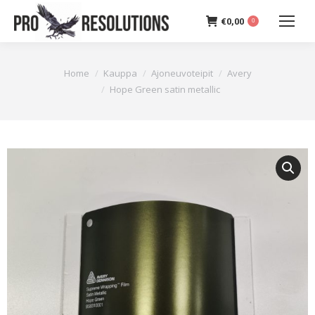
€
0,00
0
You are here:
Home
Kauppa
Ajoneuvoteipit
Avery
Hope Green satin metallic