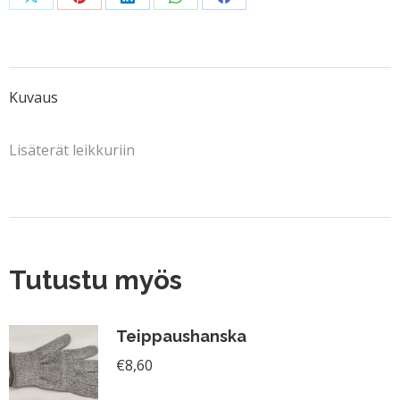
Share
Share
Share
Share
Share
on
on
on
on
on
X
Pinterest
LinkedIn
WhatsApp
Facebook
Kuvaus
Lisäterät leikkuriin
Tutustu myös
Teippaushanska
€
8,60