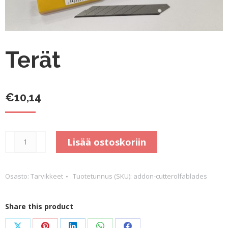
Terät
€
10,14
Terät
Lisää ostoskoriin
määrä
Osasto:
Tarvikkeet
Tuotetunnus (SKU):
addon-cutterolfablades
Share this product