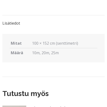
on
on
on
on
on
X
Pinterest
LinkedIn
WhatsApp
Facebook
Lisätiedot
Mitat
100 × 152 cm (senttimetri)
Määrä
10m, 20m, 25m
Tutustu myös