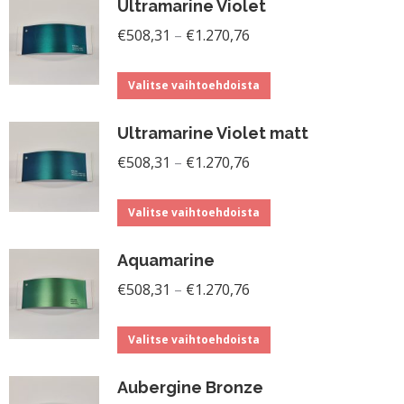
Ultramarine Violet
Hintaluokka:
€
508,31
–
€
1.270,76
€508,31
Tällä
-
Valitse vaihtoehdoista
tuotteella
€1.270,76
Ultramarine Violet matt
on
Hintaluokka:
useampi
€
508,31
–
€
1.270,76
€508,31
muunnelma.
Tällä
-
Voit
Valitse vaihtoehdoista
tuotteella
€1.270,76
tehdä
Aquamarine
on
valinnat
Hintaluokka:
useampi
€
508,31
–
€
1.270,76
tuotteen
€508,31
muunnelma.
sivulla.
Tällä
-
Voit
Valitse vaihtoehdoista
tuotteella
€1.270,76
tehdä
Aubergine Bronze
on
valinnat