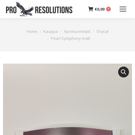
€
0,00
0
You are here:
Home
Kauppa
Ajoneuvoteipit
Oracal
Pearl Symphony matt