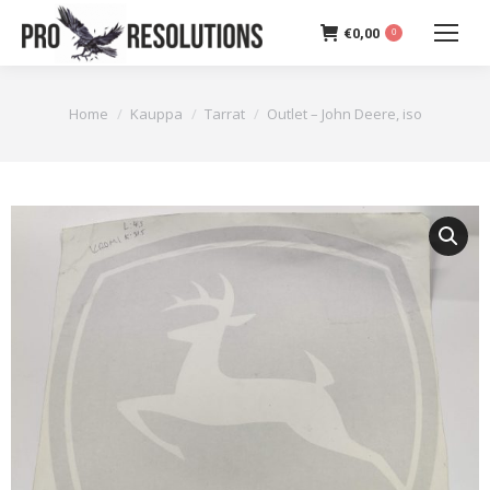
€
0,00
0
You are here:
Home
Kauppa
Tarrat
Outlet – John Deere, iso