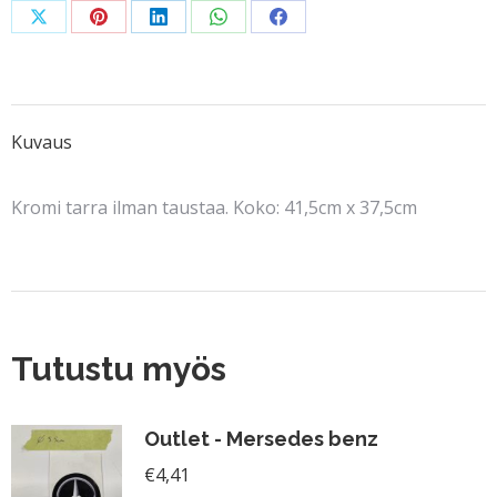
Share
Share
Share
Share
Share
on
on
on
on
on
X
Pinterest
LinkedIn
WhatsApp
Facebook
Kuvaus
Kromi tarra ilman taustaa. Koko: 41,5cm x 37,5cm
Tutustu myös
Outlet - Mersedes benz
€
4,41