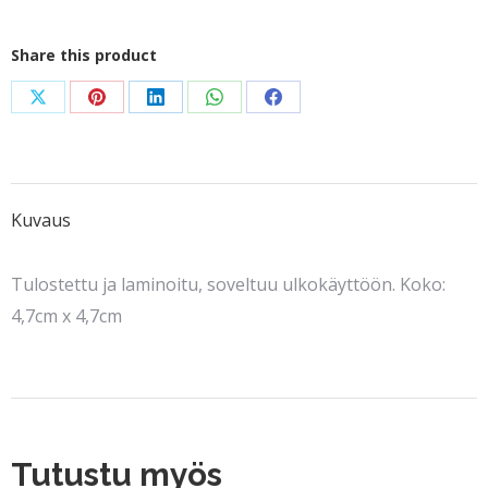
logo
määrä
Share this product
Share
Share
Share
Share
Share
on
on
on
on
on
X
Pinterest
LinkedIn
WhatsApp
Facebook
Kuvaus
Tulostettu ja laminoitu, soveltuu ulkokäyttöön. Koko:
4,7cm x 4,7cm
Tutustu myös