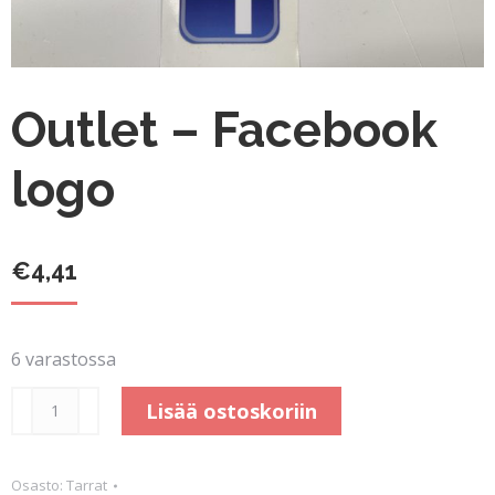
Outlet – Facebook
logo
€
4,41
6 varastossa
Outlet
Lisää ostoskoriin
-
Facebook
Osasto:
Tarrat