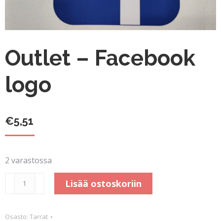
Outlet – Facebook
logo
€
5,51
2 varastossa
Outlet
Lisää ostoskoriin
-
Facebook
Osasto:
Tarrat