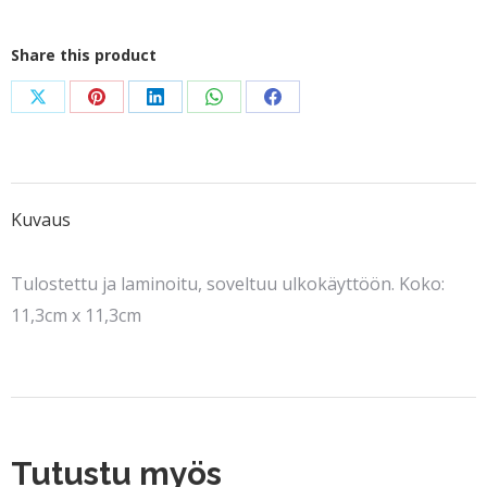
logo
määrä
Share this product
Share
Share
Share
Share
Share
on
on
on
on
on
X
Pinterest
LinkedIn
WhatsApp
Facebook
Kuvaus
Tulostettu ja laminoitu, soveltuu ulkokäyttöön. Koko:
11,3cm x 11,3cm
Tutustu myös