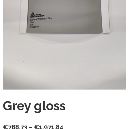
Grey gloss
Hintaluokka:
€
788,73
–
€
1.971,84