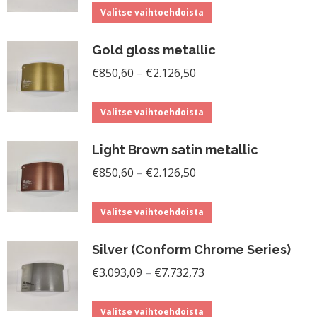
Tällä
-
Valitse vaihtoehdoista
tuotteella
€2.126,50
Gold gloss metallic
on
Hintaluokka:
useampi
€
850,60
–
€
2.126,50
€850,60
muunnelma.
Tällä
-
Voit
Valitse vaihtoehdoista
tuotteella
€2.126,50
tehdä
Light Brown satin metallic
on
valinnat
Hintaluokka:
useampi
€
850,60
–
€
2.126,50
tuotteen
€850,60
muunnelma.
sivulla.
Tällä
-
Voit
Valitse vaihtoehdoista
tuotteella
€2.126,50
tehdä
Silver (Conform Chrome Series)
on
valinnat
Hintaluokka:
useampi
€
3.093,09
–
€
7.732,73
tuotteen
€3.093,09
muunnelma.
sivulla.
Tällä
-
Voit
Valitse vaihtoehdoista