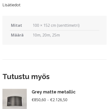
Lisätiedot
Mitat
100 × 152 cm (senttimetri)
Määrä
10m, 20m, 25m
Tutustu myös
Grey matte metallic
Hintaluokka:
€
850,60
–
€
2.126,50
€850,60