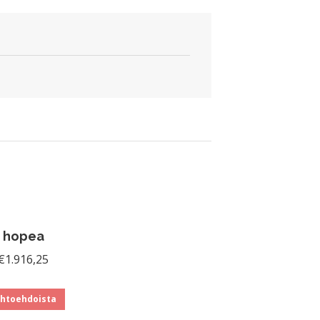
tu hopea
Hintaluokka:
€
1.916,25
€766,50
Tällä
-
ihtoehdoista
tuotteella