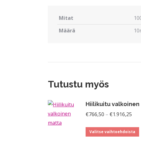
Mitat
100
Määrä
10
Tutustu myös
Hiilikuitu valkoine
Hin
€
766,50
–
€
1.916,25
€76
-
Valitse vaihtoehdoista