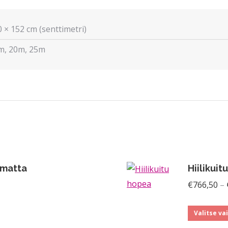
 × 152 cm (senttimetri)
m, 20m, 25m
n matta
Hiilikui
taluokka:
€
766,50
–
6,50
Tällä
Valitse va
tuotteella