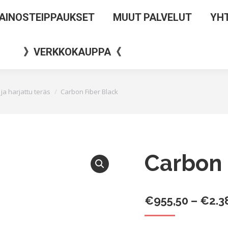
AINOSTEIPPAUKSET
MUUT PALVELUT
YH
》VERKKOKAUPPA《
u ja harjattu teräs
Carbon Fiber Black
Carbon 
€
955,50
–
€
2.3