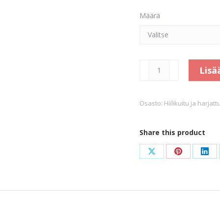
Määrä
Carbon
Lisä
Fiber
Black
Osasto:
Hiilikuitu ja harjatt
määrä
Share this product
Share
Share
Sha
on
on
on
X
Pinterest
Link