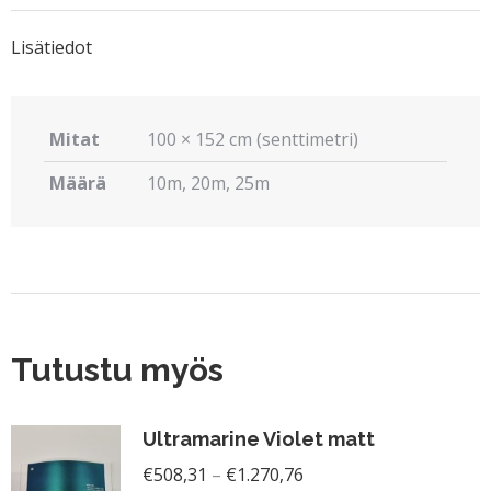
X
Pinterest
LinkedIn
WhatsApp
Facebook
Lisätiedot
Mitat
100 × 152 cm (senttimetri)
Määrä
10m, 20m, 25m
Tutustu myös
Ultramarine Violet matt
Hintaluokka:
€
508,31
–
€
1.270,76