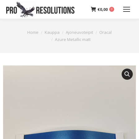
€
0,00
0
You are here:
Home
Kauppa
Ajoneuvoteipit
Oracal
Azure Metallic matt