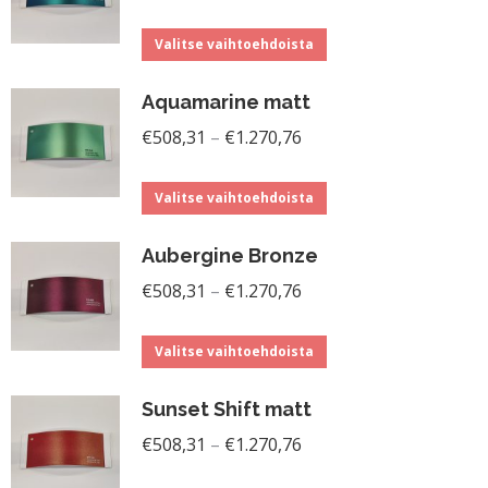
€508,31
Tällä
-
Valitse vaihtoehdoista
tuotteella
€1.270,76
Aquamarine matt
on
Hintaluokka:
useampi
€
508,31
–
€
1.270,76
€508,31
muunnelma.
Tällä
-
Voit
Valitse vaihtoehdoista
tuotteella
€1.270,76
tehdä
Aubergine Bronze
on
valinnat
Hintaluokka:
useampi
€
508,31
–
€
1.270,76
tuotteen
€508,31
muunnelma.
sivulla.
Tällä
-
Voit
Valitse vaihtoehdoista
tuotteella
€1.270,76
tehdä
Sunset Shift matt
on
valinnat
Hintaluokka:
useampi
€
508,31
–
€
1.270,76
tuotteen
€508,31
muunnelma.
sivulla.