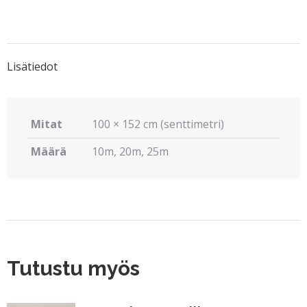
on
on
on
on
on
X
Pinterest
LinkedIn
WhatsApp
Facebook
Lisätiedot
Mitat
100 × 152 cm (senttimetri)
Määrä
10m, 20m, 25m
Tutustu myös