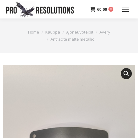
€
0,00
0
You are here:
Home
Kauppa
Ajoneuvoteipit
Avery
Antracite matte metallic