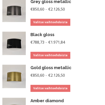
Grey gloss metallic
Hintaluokka:
€
850,60
–
€
2.126,50
€850,60
Tällä
-
Valitse vaihtoehdoista
tuotteella
€2.126,50
Black gloss
on
Hintaluokka:
useampi
€
788,73
–
€
1.971,84
€788,73
muunnelma.
Tällä
-
Voit
Valitse vaihtoehdoista
tuotteella
€1.971,84
tehdä
Gold gloss metallic
on
valinnat
Hintaluokka:
useampi
€
850,60
–
€
2.126,50
tuotteen
€850,60
muunnelma.
sivulla.
Tällä
-
Voit
Valitse vaihtoehdoista
tuotteella
€2.126,50
tehdä
Amber diamond
on
valinnat