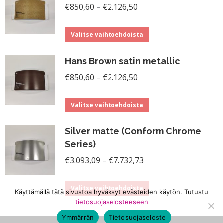
Hintaluokka:
useampi
€
850,60
–
€
2.126,50
tuotteen
€850,60
muunnelma.
sivulla.
Tällä
-
Voit
Valitse vaihtoehdoista
tuotteella
€2.126,50
tehdä
Hans Brown satin metallic
on
valinnat
Hintaluokka:
useampi
€
850,60
–
€
2.126,50
tuotteen
€850,60
muunnelma.
sivulla.
Tällä
-
Voit
Valitse vaihtoehdoista
tuotteella
€2.126,50
tehdä
Silver matte (Conform Chrome
on
valinnat
Series)
useampi
tuotteen
Hintaluokka:
€
3.093,09
–
€
7.732,73
muunnelma.
sivulla.
€3.093,09
Voit
Tällä
-
Valitse vaihtoehdoista
tehdä
Käyttämällä tätä sivustoa hyväksyt evästeiden käytön. Tutustu
tuotteella
€7.732,73
tietosuojaselosteeseen
valinnat
on
Ymmärrän
Tietosuojaseloste
tuotteen