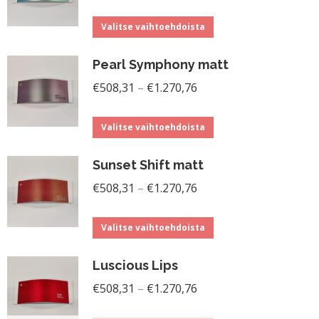
€508,31
muunnelma.
sivulla.
Tällä
-
Voit
Valitse vaihtoehdoista
tuotteella
€1.270,76
tehdä
Pearl Symphony matt
on
valinnat
Hintaluokka:
useampi
€
508,31
–
€
1.270,76
tuotteen
€508,31
muunnelma.
sivulla.
Tällä
-
Voit
Valitse vaihtoehdoista
tuotteella
€1.270,76
tehdä
Sunset Shift matt
on
valinnat
Hintaluokka:
useampi
€
508,31
–
€
1.270,76
tuotteen
€508,31
muunnelma.
sivulla.
Tällä
-
Voit
Valitse vaihtoehdoista
tuotteella
€1.270,76
tehdä
Luscious Lips
on
valinnat
Hintaluokka:
useampi
€
508,31
–
€
1.270,76
tuotteen
€508,31
muunnelma.
sivulla.