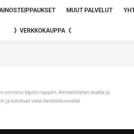
AINOSTEIPPAUKSET
MUUT PALVELUT
YH
》VERKKOKAUPPA《
nnistui täysin nappiin. Ammattilaiset asialla ja
in ja kiitokset vielä henkilökunnalle!