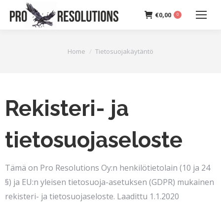
€
0,00
0
You are here:
Home
Tietosuojakäytäntö
Rekisteri- ja
tietosuojaseloste
Tämä on Pro Resolutions Oy:n henkilötietolain (10 ja 24
§) ja EU:n yleisen tietosuoja-asetuksen (GDPR) mukainen
rekisteri- ja tietosuojaseloste. Laadittu 1.1.2020