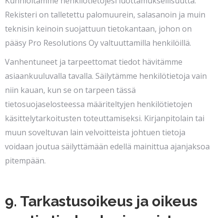
Kunnioitamme henkilötietojesi luottamuksellisuutta.
Rekisteri on talletettu palomuurein, salasanoin ja muin
teknisin keinoin suojattuun tietokantaan, johon on
pääsy Pro Resolutions Oy valtuuttamilla henkilöillä.
Vanhentuneet ja tarpeettomat tiedot hävitämme
asiaankuuluvalla tavalla. Säilytämme henkilötietoja vain
niin kauan, kun se on tarpeen tässä
tietosuojaselosteessa määriteltyjen henkilötietojen
käsittelytarkoitusten toteuttamiseksi. Kirjanpitolain tai
muun soveltuvan lain velvoitteista johtuen tietoja
voidaan joutua säilyttämään edellä mainittua ajanjaksoa
pitempään.
9. Tarkastusoikeus ja oikeus