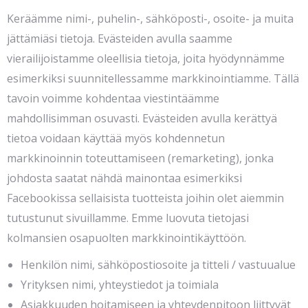
Keräämme nimi-, puhelin-, sähköposti-, osoite- ja muita
jättämiäsi tietoja. Evästeiden avulla saamme
vierailijoistamme oleellisia tietoja, joita hyödynnämme
esimerkiksi suunnitellessamme markkinointiamme. Tällä
tavoin voimme kohdentaa viestintäämme
mahdollisimman osuvasti. Evästeiden avulla kerättyä
tietoa voidaan käyttää myös kohdennetun
markkinoinnin toteuttamiseen (remarketing), jonka
johdosta saatat nähdä mainontaa esimerkiksi
Facebookissa sellaisista tuotteista joihin olet aiemmin
tutustunut sivuillamme. Emme luovuta tietojasi
kolmansien osapuolten markkinointikäyttöön.
Henkilön nimi, sähköpostiosoite ja titteli / vastuualue
Yrityksen nimi, yhteystiedot ja toimiala
Asiakkuuden hoitamiseen ja yhteydenpitoon liittyvät